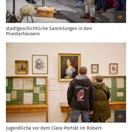
stadtgeschichtliche Sammlungen in den
Priesterhäusern
Link
zum
großen
Bild
Jugendliche vor dem Clara-Porträt im Robert-