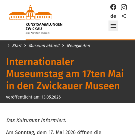
KUNSTSAMMLUNGEN
Facebook
Inst
ZWICKAU
Teilen
de
Max-
Pechstein-
Menü
Museum
öffnen/
im
ZwischenRAUM
Start
Museum aktuell
Neuigkeiten
Internationaler
Museumstag am 17ten Mai
in den Zwickauer Museen
veröffentlicht am:
13.05.2026
Das Kulturamt informiert:
Am Sonntag, dem 17. Mai 2026 öffnen die