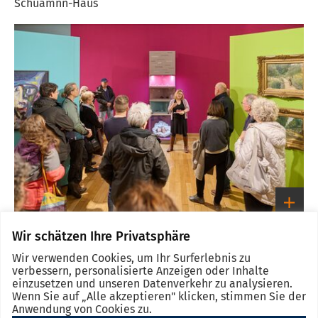
Schuamnn-Haus
Link
zum
großen
Bild
Führung im FarbRAUM
Wir schätzen Ihre Privatsphäre
Link
zum
Wir verwenden Cookies, um Ihr Surferlebnis zu
großen
verbessern, personalisierte Anzeigen oder Inhalte
Bild
einzusetzen und unseren Datenverkehr zu analysieren.
Wenn Sie auf „Alle akzeptieren" klicken, stimmen Sie der
Anwendung von Cookies zu.