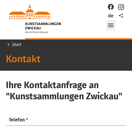
KUNSTSAMMLUNGEN
Facebook
Inst
ZWICKAU
Teilen
de
Max-
Pechstein-
Menü
Museum
öffnen/
im
ZwischenRAUM
Start
Kontakt
Ihre Kontaktanfrage an
"Kunstsammlungen Zwickau"
Telefon
*