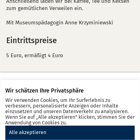
Anschließend laden wir bei Kaffee, Tee und Keksen
zum gemütlichen Verweilen ein.
Mit Museumspädagogin Anne Krzyminiewski
Eintrittspreise
5 Euro, ermäßigt 4 Euro
Wir schätzen Ihre Privatsphäre
Merkz
No
Se
Wir verwenden Cookies, um Ihr Surferlebnis zu
event
d
verbessern, personalisierte Anzeigen oder Inhalte
in
einzusetzen und unseren Datenverkehr zu analysieren.
Wenn Sie auf „Alle akzeptieren" klicken, stimmen Sie der
the
Anwendung von Cookies zu.
note
Alle akzeptieren