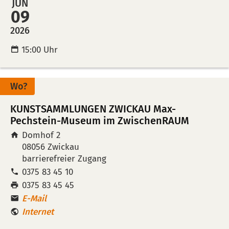
JUN
in
auf
09
Kalende
Mer
2026
übertra
leg
15:00 Uhr
(ical)>
Wo?
KUNSTSAMMLUNGEN ZWICKAU Max-
Pechstein-Museum im ZwischenRAUM
Domhof 2
08056
Zwickau
barrierefreier Zugang
Tel:
0375 83 45 10
Fax:
0375 83 45 45
E-Mail
Internet