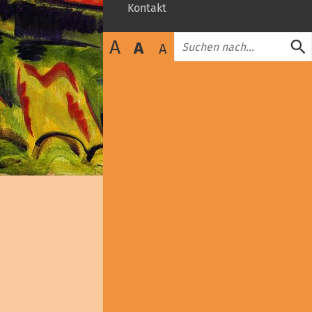
zuklappen
Kontakt
Suche
A
A
A